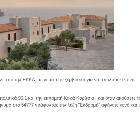
ass από την ΕΚΚΑ, με γεμάτο ρεζερβουάρ για να απολαύσετε ένα
απολιτικά 90,1 και την εκπομπή Κακά Κορίτσια , και όταν ακούσετε τ
νυμα στο 54777 γράφοντας την λέξη "Εκδρομή" αφήνετε κενό και 