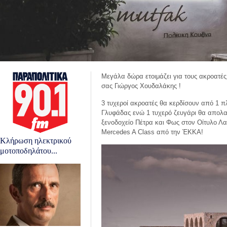
Μεγάλα δώρα ετοιμάζει για τους ακροατέ
σας Γιώργος Χουδαλάκης !
3 τυχεροί ακροατές θα κερδίσουν από 1 π
Γλυφάδας ενώ 1 τυχερό ζευγάρι θα απολαύ
ξενοδοχείο Πέτρα και Φως στον Οίτυλο Λα
Mercedes A Class από την ΈΚΚΑ!
Κλήρωση ηλεκτρικού
μοτοποδηλάτου...