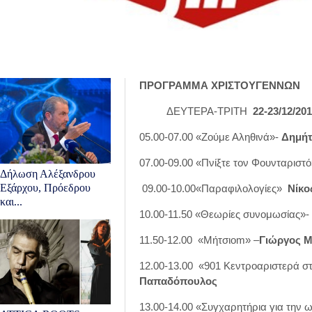
ΠΡΟΓΡΑΜΜΑ ΧΡΙΣΤΟΥΓΕΝΝΩΝ
ΔΕΥΤΕΡΑ-ΤΡΙΤΗ
22-23/12/20
05.00-07.00 «Ζούμε Αληθινά»-
Δημήτ
07.00-09.00 «Πνίξτε τον Φουνταριστό
Δήλωση Αλέξανδρου
Εξάρχου, Πρόεδρου
09.00-10.00«Παραφιλολογίες»
Νίκο
και...
10.00-11.50 «Θεωρίες συνομωσίας»-
11.50-12.00 «Μήτσιom» –
Γιώργος 
12.00-13.00 «901 Kεντροαριστερά σ
Παπαδόπουλος
13.00-14.00 «Συγχαρητήρια για την 