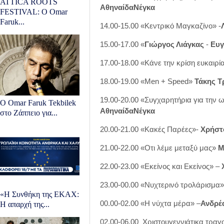
ATTICA ROOTS
ΑθηναίδαΝέγκα
FESTIVAL: Ο Omar
Faruk...
14.00-15.00 «Κεντρικό Μαγκαζίνο» -
15.00-17.00 «
Γιώργος Λιάγκας
-
Ευγ
17.00-18.00 «Κάνε την κρίση ευκαιρί
18.00-19.00 «Μen + Speed»
Τάκης Τ
19.00-20.00 «Συγχαρητήρια για την 
Ο Omar Faruk Tekbilek
ΑθηναίδαΝέγκα
στο Ζάππειο για...
20.00-21.00 «Κακές Παρέες»-
Χρήστ
21.00-22.00 «Oτι λέμε μεταξύ μας»
Μ
22.00-23.00 «Εκείνος και Εκείνος» –
23.00-00.00 «Νυχτερινό τρολάρισμα
«Η Συνθήκη της ΕΚΑΧ:
00.00-02.00 «Η νύχτα μέρα» –
Ανδρέ
Η απαρχή της...
02.00-06.00 Χριστουγεννιάτικα τραγ