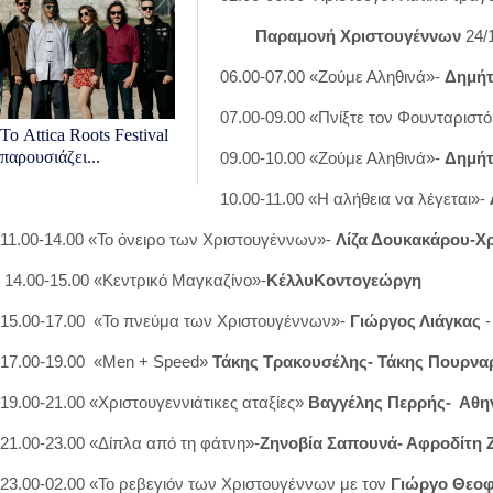
Παραμονή Χριστουγέννων
24/
06.00-07.00 «Ζούμε Αληθινά»-
Δημήτ
07.00-09.00 «Πνίξτε τον Φουνταριστό
Το Attica Roots Festival
παρουσιάζει...
09.00-10.00 «Ζούμε Αληθινά»-
Δημήτ
10.00-11.00 «Η αλήθεια να λέγεται»-
11.00-14.00 «Το όνειρο των Χριστουγέννων»-
Λίζα Δουκακάρου-Χ
14.00-15.00 «Κεντρικό Μαγκαζίνο»-
ΚέλλυΚοντογεώργη
15.00-17.00 «Το πνεύμα των Χριστουγέννων»-
Γιώργος Λιάγκας
-
17.00-19.00 «Μen + Speed»
Τάκης Τρακουσέλης- Τάκης Πουρνα
19.00-21.00 «Χριστουγεννιάτικες αταξίες»
Βαγγέλης Περρής- Αθη
21.00-23.00 «Δίπλα από τη φάτνη»-
Ζηνοβία Σαπουνά- Αφροδίτη 
23.00-02.00 «Το ρεβεγιόν των Χριστουγέννων με τον
Γιώργο Θεοφ