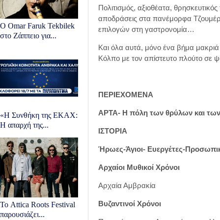
Πολιτισμός, αξιοθέατα, θρησκευτικός 
αποδράσεις στα πανέμορφα Τζουμέρ
Ο Omar Faruk Tekbilek
επιλογών στη γαστρονομία…
στο Ζάππειο για...
Και όλα αυτά, μόνο ένα βήμα μακρι
Κόλπο με τον απίστευτο πλούτο σε ψ
ΠΕΡΙΕΧΟΜΕΝΑ
ΑΡΤΑ- Η πόλη των θρύλων και τω
«Η Συνθήκη της ΕΚΑΧ:
Η απαρχή της...
ΙΣΤΟΡΙΑ
Ήρωες-Άγιοι- Ευεργέτες-Προσωπι
Αρχαίοι Μυθικοί Χρόνοι
Αρχαία Αμβρακία
Βυζαντινοί Χρόνοι
Το Attica Roots Festival
παρουσιάζει...