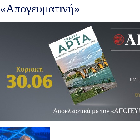
«Απογευματινή»