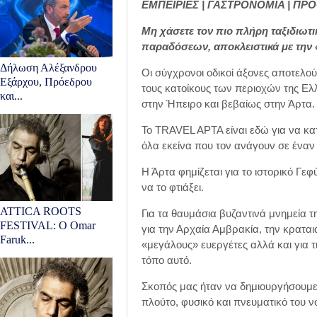
ΕΜΠΕΙΡΙΕΣ | ΓΑΣΤΡΟΝΟΜΙΑ | ΠΡΟ
Μη χάσετε τον πιο πλήρη ταξιδιωτι
παραδόσεων, αποκλειστικά με την 
Δήλωση Αλέξανδρου
Οι σύγχρονοι οδικοί άξονες αποτελ
Εξάρχου, Πρόεδρου
τους κατοίκους των περιοχών της Ε
και...
στην Ήπειρο και βεβαίως στην Άρτα.
Το TRAVEL AΡTA είναι εδώ για να κα
όλα εκείνα που τον ανάγουν σε έναν 
Η Άρτα φημίζεται για το ιστορικό Γε
να το φτιάξει.
ATTICA ROOTS
Για τα θαυμάσια βυζαντινά μνημεία 
FESTIVAL: Ο Omar
για την Αρχαία Αμβρακία, την κρατα
Faruk...
«μεγάλους» ευεργέτες αλλά και για 
τόπο αυτό.
Σκοπός μας ήταν να δημιουργήσουμε 
πλούτο, φυσικό και πνευματικό του ν