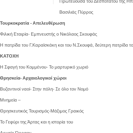
Πρωτεύουσα του Δεσποτάτου της Ηπ
Βασιλιάς Πύρρος
Τουρκοκρατία - Απελευθέρωση
Φιλική Εταιρία- Εμπνευστής ο Νικόλαος Σκουφάς
Η πατρίδα του Γ.Καραϊσκάκη και του Ν.Σκουφά, δεύτερη πατρίδα 
ΚΑΤΟΧΗ
Η Σφαγή του Κομμένου- Το μαρτυρικό χωριό
Θρησκεία- Αρχαιολογικοί χώροι
Βυζαντινοί ναοί- Στην πόλη- Σε όλο τον Νομό
Μνημεία –
Θρησκευτικός Τουρισμός-Μάξιμος Γραικός
Το Γεφύρι της Άρτας και η ιστορία του
Αρχαίο Όρραον