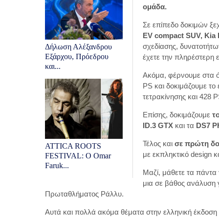
ομάδα.
Σε επίπεδο δοκιμών ξε
EV compact SUV, Kia
σχεδίασης, δυνατοτήτω
Δήλωση Αλέξανδρου
Εξάρχου, Πρόεδρου
έχετε την πληρέστερη ε
και...
Ακόμα, φέρνουμε στα ό
PS και δοκιμάζουμε το
τετρακίνησης και 428 P
Επίσης, δοκιμάζουμε
τ
ID.3 GTX
και τα
DS7 P
Τέλος και
σε πρώτη δοκ
ATTICA ROOTS
με εκπληκτικό design 
FESTIVAL: Ο Omar
Faruk...
Μαζί, μάθετε τα πάντα
μια σε βάθος ανάλυση 
Πρωταθλήματος Ράλλυ.
Αυτά και πολλά ακόμα θέματα στην ελληνική έκδοση τ