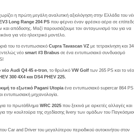
χωρίζει η πρώτη μεγάλη αναλυτική αξιολόγηση στην Ελλάδα του νέ
 EV3 Long Range 204 PS
που φέρνει έναν φρέσκο αέρα σε επίπεδ
ν και απόδοσης. Μαζί παρουσιάζουμε τον ανταγωνισμό του για να
ικόνα για νέο ηλεκτρικό μοντέλο.
ριά του το εντυπωσιακό
Cupra Tavascan VZ
με τετρακίνηση και 34
 εντελώς νέο
smart #3 Brabus
σε ένα εντυπωσιακό συνδυασμό
S!
ο νέο Audi Q4 45 e-tron
, το θρυλικό
VW Golf
των 265 PS και το νέο
HEV 300 4X4 και DS4 PHEV 225.
ιμή το εξωτικό Pagani Utopia
ένα εντυπωσιακό supercar 864 PS
και εντυπωσιακή μηχανολογία.
 για το πρωτάθλημα
WRC 2025
που ξεκινά με αρκετές αλλαγές και
για την κουλτούρα της σχεδίασης livery των ομάδων του Παγκόσμιο
ου Car and Driver του μεγαλύτερου περιοδικού αυτοκινήτου στον