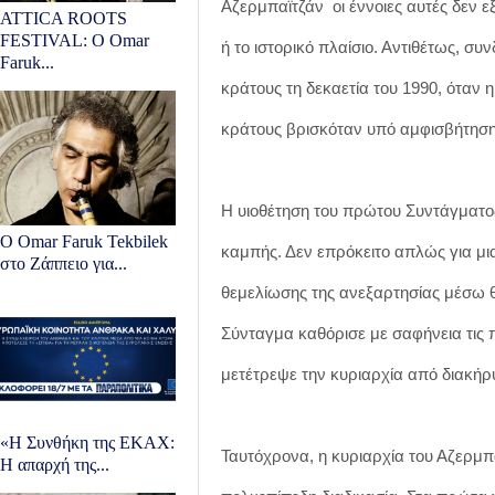
Αζερμπαϊτζάν οι έννοιες αυτές δεν ε
ATTICA ROOTS
FESTIVAL: Ο Omar
ή το ιστορικό πλαίσιο. Αντιθέτως, συ
Faruk...
κράτους τη δεκαετία του 1990, όταν 
κράτους βρισκόταν υπό αμφισβήτηση
Η υιοθέτηση του πρώτου Συντάγματος
Ο Omar Faruk Tekbilek
καμπής. Δεν επρόκειτο απλώς για μι
στο Ζάππειο για...
θεμελίωσης της ανεξαρτησίας μέσω θ
Σύνταγμα καθόρισε με σαφήνεια τις πο
μετέτρεψε την κυριαρχία από διακήρ
«Η Συνθήκη της ΕΚΑΧ:
Ταυτόχρονα, η κυριαρχία του Αζερμπα
Η απαρχή της...