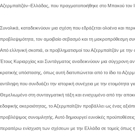
Αζερμπαϊτζάν–Ελλάδας, που πραγματοποιήθηκε στο Μπακού τον Ιο
Συνολικά, καταδεικνύουν μια σχέση που εδράζεται ολοένα και περ
προβλεψιμότητα, τον αμοιβαίο σεβασμό και τη μακροπρόθεσμη συ
Από ελληνική σκοπιά, οι προβληματισμοί του Αζερμπαϊτζάν με την
Έτους Κυριαρχίας και Συντάγματος αναδεικνύουν μια σύγχρονη αν
κρατικής υπόστασης, όπως αυτή διατυπώνεται από το ίδιο το Αζερ
αντίληψη που συνδυάζει την ιστορική συνέχεια με την ετοιμότητα γ
Θεμελιωμένο στη συνταγματική τάξη και ενισχυμένο από την αποκ
εδαφικής ακεραιότητας, το Αζερμπαϊτζάν προβάλλει ως ένας αξιόπι
προβλέψιμος συνομιλητής. Αυτό δημιουργεί ευνοϊκές προϋποθέσεις 
περαιτέρω ενίσχυση των σχέσεων με την Ελλάδα σε τομείς όπως η 