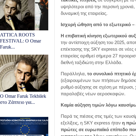
υψηλότεροι από την περσινή χρονιά,
δυναμική της εταιρείας.
Ισχυρή ώθηση από το εξωτερικό – 
ATTICA ROOTS
Η επιβατική κίνηση εξωτερικού αυξ
FESTIVAL: Ο Omar
την αντίστοιχη αύξηση του 2025, απ
Faruk...
επέκτασης της SKY express σε νέες 
εταιρείας αριθμεί σήμερα 27 προορισ
διεθνή ταξιδιώτη στην Ελλάδα.
Παράλληλα,
το συνολικό πτητικό έ
(εξαιρουμένων των πτήσεων δημόσια
ρυθμό αύξησης σε σχέση με πέρυσι, 
παραλαβές νέων αεροσκαφών.
Ο Omar Faruk Tekbilek
στο Ζάππειο για...
Καμία αύξηση τιμών λόγω καυσίμω
Παρά τις πιέσεις στις τιμές των καυσ
εξελίξεις, η SKY express ήταν
η πρώτ
πρώτες σε ευρωπαϊκό επίπεδο που 