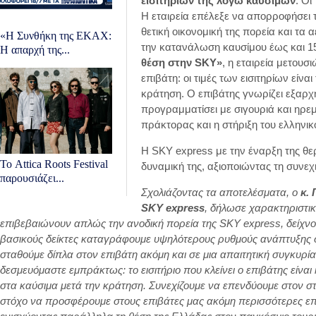
εισιτηρίων της λόγω καυσίμων
. Οι
Η εταιρεία επέλεξε να απορροφήσει 
θετική οικονομική της πορεία και τα
«Η Συνθήκη της ΕΚΑΧ:
την κατανάλωση καυσίμου έως και 1
Η απαρχή της...
θέση στην SKY»
, η εταιρεία μετου
επιβάτη: οι τιμές των εισιτηρίων είν
κράτηση. Ο επιβάτης γνωρίζει εξαρχής
προγραμματίσει με σιγουριά και ηρεμ
πράκτορας και η στήριξη του ελληνικ
Η SKY express με την έναρξη της θερ
Το Attica Roots Festival
δυναμική της, αξιοποιώντας τη συνεχ
παρουσιάζει...
Σχολιάζοντας τα αποτελέσματα, ο
κ. 
SKY express
, δήλωσε χαρακτηριστικ
επιβεβαιώνουν απλώς την ανοδική πορεία της SKY express, δείχνουν
βασικούς δείκτες καταγράφουμε υψηλότερους ρυθμούς ανάπτυξης σε
σταθούμε δίπλα στον επιβάτη ακόμη και σε μια απαιτητική συγκυρία
δεσμευόμαστε εμπράκτως: το εισιτήριο που κλείνει ο επιβάτης είνα
στα καύσιμα μετά την κράτηση. Συνεχίζουμε να επενδύουμε στον στ
στόχο να προσφέρουμε στους επιβάτες μας ακόμη περισσότερες επιλ