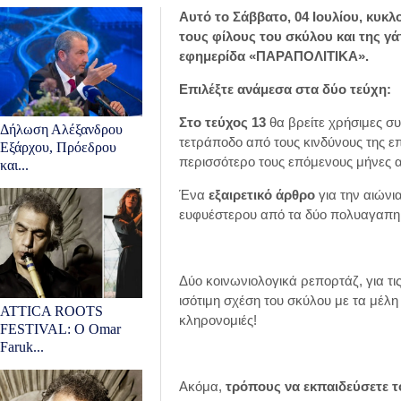
A
υτό το Σάββατο, 04 Ιουλίου, κυκλ
τους φίλους του σκύλου και της γ
εφημερίδα «ΠΑΡΑΠΟΛΙΤΙΚΑ».
Επιλέξτε ανάμεσα στα δύο τεύχη:
Στο τεύχος 13
θα βρείτε χρήσιμες σ
Δήλωση Αλέξανδρου
τετράποδο από τους κινδύνους της επ
Εξάρχου, Πρόεδρου
περισσότερο τους επόμενους μήνες α
και...
Ένα
εξαιρετικό άρθρο
για την αιώνι
ευφυέστερου από τα δύο πολυαγαπημ
Δύο κοινωνιολογικά ρεπορτάζ, για τις
ισότιμη σχέση του σκύλου με τα μέλη τ
ATTICA ROOTS
κληρονομιές!
FESTIVAL: Ο Omar
Faruk...
Ακόμα,
τρόπους να εκπαιδεύσετε 