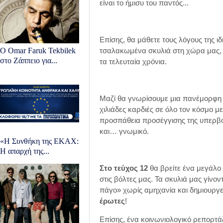
είναι το ήμισυ του παντός...
Επίσης, θα μάθετε τους λόγους της 
Ο Omar Faruk Tekbilek
τσαλακωμένα σκυλιά στη χώρα μας,
στο Ζάππειο για...
τα τελευταία χρόνια.
Μαζί θα γνωρίσουμε μια πανέμορφη γ
χιλιάδες καρδιές σε όλο τον κόσμο μ
προσπάθεια προσέγγισης της υπερβολι
και… γνωμικό.
«Η Συνθήκη της ΕΚΑΧ:
Η απαρχή της...
Στο τεύχος 12
θα βρείτε ένα μεγάλο 
στις βόλτες μας. Τα σκυλιά μας γίνο
πάγο» χωρίς αμηχανία και δημιουργ
έρωτες
!
Επίσης, ένα κοινωνιολογικό ρεπορτά