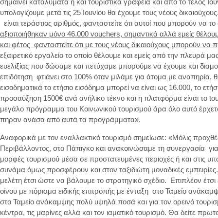
σημαίνει καταλύματα ή και τουριστικά γραφεία και από το τέλος Ιου
υπολογίζουμε μετά τις 25 Ιουνίου θα έχουμε τους νέους δικαιούχου
είναι τεράστιος αριθμός, φανταστείτε ότι αυτοί που μπορούν να το
αξιοποιήθηκαν μόνο 46.000
vouchers
, σημαντικά αλλά εμείς θέλο
και φέτος φανταστείτε ότι με τους νέους δικαιούχους μπορούν να
εξαιρετικό εργαλείο το οποίο θέλουμε και εμείς από την πλευρά μα
ευελιξίας που δώσαμε και πετύχαμε μπορούμε να έχουμε και διαμ
επιδότηση φτιάνει στο 100% όταν μιλάμε για άτομα με αναπηρία, θέ
εισοδηματικά το ετήσιο εισόδημα μπορεί να είναι ως 16.000, το ετή
προσαύξηση 1500€ ανά ανήλικο τέκνο και η πλατφόρμα είναι το touri
μεγάλο πρόγραμμα του Κοινωνικού τουρισμού άρα όλο αυτό έρχετα
πήραν ανάσα από αυτά τα προγράμματα».
Αναφορικά με τον εναλλακτικό τουρισμό σημείωσε: «Μόλις προχθέ
Περιβάλλοντος, στο Πάπιγκο και ανακοινώσαμε τη συνεργασία για τ
μορφές τουρισμού μέσα σε προστατευμένες περιοχές ή και στις υπό
συνάμα όμως προσφέρουν και στον ταξιδιώτη μοναδικές εμπειρίες.
μελέτη έτσι ώστε να βάλουμε το στρατηγικό σχέδιο. Επιπλέον έτσι
οίνου με πόρισμα ειδικής επιτροπής με ένταξη στο Ταμείο ανάκαμ
στο Ταμείο ανάκαμψης πολύ υψηλά ποσά και για τον ορεινό τουρισμό
κέντρα, τις μαρίνες αλλά και τον ιαματικό τουρισμό. Θα δείτε πρωτ