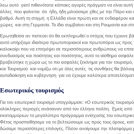
λεω αυτό γιατί πιθανότατα κάποιες αγορές πράγματι να είναι αυτή 
άλλες που φαίνεται ότι ήδη, ήδη μιλούσαμε χθες με την Πάρο και 
βαθμό. Αυτή τη στιγμή η Ελλάδα είναι πρώτη και σε ενδιαφέρον κα
χώρες και στη Γερμανία. Το ίδιο συμβαίνει και στη Ρουμανία και στ
Ερωτηθείσα αν πιστεύει ότι θα εκπληρωθεί ο στόχος που έχουνε βά
αυτό υπήρξαμε ιδιαίτερα πρωτοποριακοί και πρωτοπόροι ως προς τ
καλοκαίρι που να επιτρέψει σε περισσότερους ανθρώπους να επιτευ
συνδυασμός και ποιότητας και ποσότητας, αυτό το αίσθημα ασφάλει
βραβεύτηκε η χώρα ως το πιο ασφαλές ξεκίνημα για τον τουρισμό
και Τουρισμού και νομίζω οτι με όλες αυτές τις συνθήκες θα βάλου
αυτοδιοίκηση και κυβέρνηση για να έχουμε καλύτερα αποτελέσματ
Εσωτερικός τουρισμός
Για τον εσωτερικό τουρισμό υπογράμμισε: «Ο εσωτερικός τουρισμό
ολόκληρες περιοχές ανάσαναν από τον έλληνα πολίτη. Εμείς από
εκατομμύριων το μεγαλύτερο πρόγραμμα ενίσχυσης του εσωτερικού
Φέτος προσπαθήσαμε να το βελτιώσουμε ως προς τους όρους, κατ
δώσαμε περισσότερες επιλογές. Πλέον ανοίγουμε την πλατφόρμα μέ