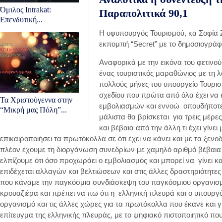
Όμιλος Intrakat:
Παραπολιτικά 90,1
Επενδυτική...
Η υφυπουργός Τουρισμού, κα Σοφία 
εκπομπή “Secret” με το δημοσιογρά
Αναφορικά με την εικόνα του φετινού
ένας τουριστικός μαραθώνιος με τη 
πολλούς μήνες του υπουργείο Τουρισμ
σχεδίου που πρώτα από όλα έχει να κ
Τα Χριστούγεννα στην
εμβολιασμών και εννοώ οπουδήποτε 
“Μικρή μας Πόλη”...
μάλιστα θα βρίσκεται για τρεις μέρ
και βέβαια από την άλλη τι έχει γίνε
επικαιροποιήσει τα πρωτόκολλα σε ότι έχει να κάνει και με τα ξεν
πλέον έχουμε τη διοργάνωση συνεδρίων με χαμηλό αριθμό βέβαια 
ελπίζουμε ότι όσο προχωράει ο εμβολιασμός και μπορεί να γίνει 
επιδέχεται αλλαγών και βελτιώσεων και στις άλλες δραστηριότητ
που κάναμε την παγκόσμια συνδιάσκεψη του παγκόσμιου οργανισ
κρουαζιέρα και πρέπει να πω ότι η ελληνική πλευρά και ο υπουρ
οργανισμό και τις άλλες χώρες για τα πρωτόκολλα που έκανε και γ
επίτευγμα της ελληνικής πλευράς, με το ψηφιακό πιστοποιητικό που 