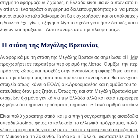
στιγμή το εφαρμόζουν 7 χώρες, η Ελλάδα είναι μια εξ αυτών από 
γιατί είναι ένα τεράστιο εγχείρημα διαλειτουργικότητας και να μπο
κανονισμού καταλαβαίνουμε ότι θα εισχωρήσουν και οι υπόλοιπες χ
η δουλειά έχει γίνει, εξήγησα λίγο το σχέδιο γιατι ήταν διαυγές κα
λόγων και πράξεων. Αυτά κάναμε από την πλευρά μας».
Η στάση της Μεγάλης Βρετανίας
Αναφορικά με τη στάση της Μεγάλης Βρετανίας σημείωσε: «Η
Μεγ
προχωρήσει σε περαιτέρω περιορισμό της λίστας.
Θυμίζω την περί
πράσινες χώρες και προχθές στην ανακοίνωση αφαιρέθηκε και αυτή
από την πλευρά μας αυτό που πρέπει να κάνουμε και θα συνεχίσου
στοιχεία όπως κάνει ο ΕΟΔΥ, ο κ.Αρκουμανέας και η ομάδα του το
απευθείας όταν μας ζητάνε. Όπως πχ και στη Μεγάλη Βρετανία μετ
στοιχείων όχι μόνο γενικά για την Ελλάδα αλλά και κατά περιφέρει
εξηγήσω ότι σημαίνει κρούσματα, σημαίνει test ανά αριθμό κατοίκ
Είναι πολύ χαρακτηριστικό και μια πηγή συγκρατημένης αισιοδοξία
υπερδιπλασίασε φέτος το καλοκαίρι το ελληνικό πρόγραμμα, πολύ 
νέους προορισμούς γιατί αξιοποιεί και τα περιφερειακά αεροδρόμια
τη Μύκονο και τη Ζάκυνθο.
Το ίδιο και η Γαλλία, φανταστείτε ότι η