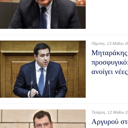
Πέμπτη, 13 Μαΐου 2
Μηταράκης 
προσφυγικό:
ανοίγει νέε
Τετάρτη, 12 Μαΐου 
Αργυρού στ