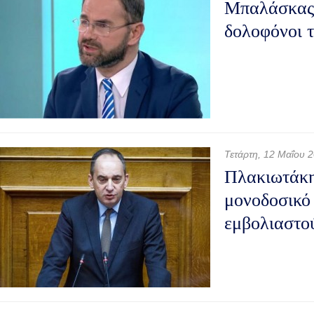
Μπαλάσκας 
δολοφόνοι 
Τετάρτη, 12 Μαΐου 
Πλακιωτάκη
μονοδοσικό
εμβολιαστού