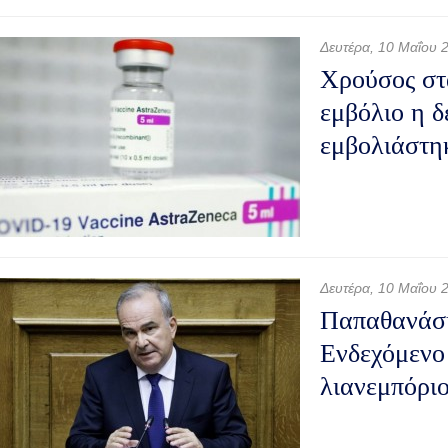
Δευτέρα, 10 Μαΐου 
Χρούσος στ
εμβόλιο η δ
εμβολιάστη
Δευτέρα, 10 Μαΐου 
Παπαθανάση
Ενδεχόμενο 
λιανεμπόρι