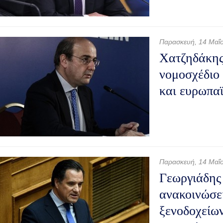
Παρασκευή, 14 Μαΐ
Χατζηδάκης
νομοσχέδιο 
και ευρωπα
Παρασκευή, 14 Μαΐ
Γεωργιάδης
ανακοινώσει
ξενοδοχείων