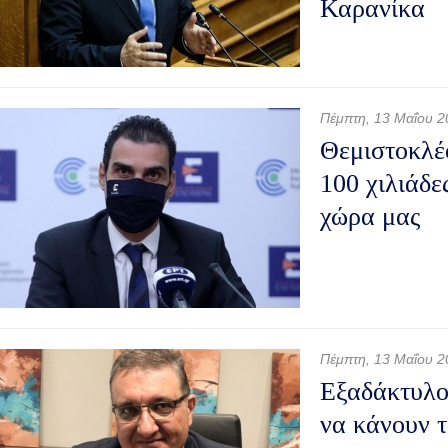
Καρανίκα
Πέμπτη, 13 Μαΐου 2
Θεμιστοκλέ
100 χιλιάδε
χώρα μας
Πέμπτη, 13 Μαΐου 2
Εξαδάκτυλο
να κάνουν τ