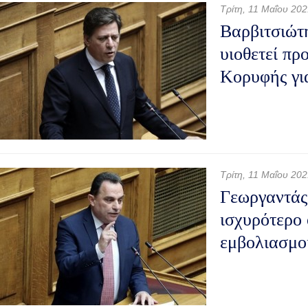
Τρίτη, 11 Μαΐου 20
Βαρβιτσιώτ
υιοθετεί πρ
Κορυφής γι
Τρίτη, 11 Μαΐου 20
Γεωργαντάς
ισχυρότερο 
εμβολιασμο