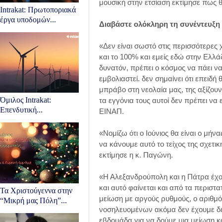
μουσική στην ετσίαση εκτίμησε πως 
Intrakat: Πρωτοποριακά
έργα υποδoμών...
Διαβάστε ολόκληρη τη συνέντευξη 
«Δεν είναι σωστό στις περισσότερες χ
και το 100% και εμείς εδώ στην Ελλά
δυνατόν, πρέπει ο κόσμος να πάει να 
εμβολιαστεί. δεν σημαίνει ότι επειδή
μπράβο στη νεολαία μας, της αξίζουν
Όμιλος Intrakat:
τα εγγόνια τους αυτοί δεν πρέπει ν
Επενδυτική...
ΕΙΝΑΠ.
«Νομίζω ότι ο Ιούνιος θα είναι ο μήν
να κάνουμε αυτό το τείχος της σχετι
εκτίμησε η κ. Παγώνη.
«Η Αλεξανδρούπολη και η Πάτρα έχο
και αυτό φαίνεται και από τα περιστ
Τα Χριστούγεννα στην
μείωση με αργούς ρυθμούς, ο αριθμό
“Μικρή μας Πόλη”...
νοσηλευομένων ακόμα δεν έχουμε δει 
εβδομάδα για να δούμε μια μείωση κ