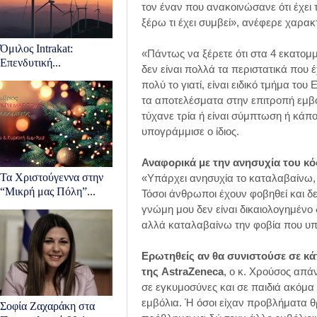
τον έναν που ανακοινώσανε ότι έχει
ξέρω τι έχει συμβεί», ανέφερε χαρακ
Όμιλος Intrakat:
«Πάντως να ξέρετε ότι στα 4 εκατομ
Επενδυτική...
δεν είναι πολλά τα περιστατικά που 
πολύ το γιατί, είναι ειδικό τμήμα το
τα αποτελέσματα στην επιτροπή εμβολ
τύχανε τρία ή είναι σύμπτωση ή κάπο
υπογράμμισε ο ίδιος.
Αναφορικά με την ανησυχία του κό
Τα Χριστούγεννα στην
«Υπάρχει ανησυχία το καταλαβαίνω, 
“Μικρή μας Πόλη”...
Τόσοι άνθρωποι έχουν φοβηθεί και δε
γνώμη μου δεν είναι δικαιολογημένο δ
αλλά καταλαβαίνω την φοβία που υπ
Ερωτηθείς αν θα συνιστούσε σε κ
της AstraZeneca
, ο κ. Χρούσος απά
σε εγκυμοσύνες και σε παιδιά ακόμα
εμβόλια. Ή όσοι είχαν προβλήματα θρ
Σοφία Ζαχαράκη στα