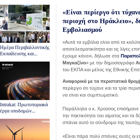
«Είναι περίεργο ότι τύχαν
περιοχή στο Ηράκλειο», δ
Εμβολιασμού
«Αυτά τα εμβόλια είναι από τα καλύτ
Ημέρα Περιβαλλοντικής
αποτελεσματικότητα και τις λίγες επ
Εκπαίδευσης και...
έχουμε κάνει», δήλωσε στα
Παραπολι
Μαγκαζίνο
» με την δημοσιογράφο
Α
του ΕΚΠΑ και μέλος της Εθνικής Επ
Αναφορικά με τα περιστατικά θρο
περίεργο ότι τύχανε και τα τρία περ
να είναι και συμπτωματικό.
Intrakat: Πρωτοποριακά
Παράλληλα ο κ. Χρούσος επισήμανε 
έργα υποδoμών...
την πηκτικότητα του αίματος και τα
σπάνια αυτό το σύνδρομο της ταυτόχ
«Είναι πάρα πολύ σπάνιες αυτές οι ε